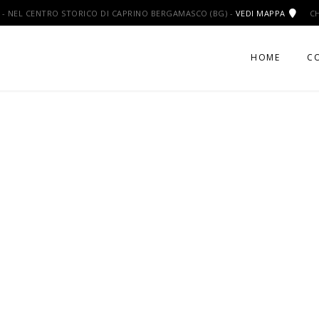
9 - NEL CENTRO STORICO DI CAPRINO BERGAMASCO (BG) -
VEDI MAPPA
C
HOME
C