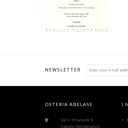
NEWSLETTER
OSTERIA ABELASE
I
Via V. Emanuele 9
Caprino Bergamasco