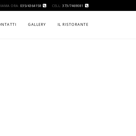
HIAMA ORA:
035/4364158
CELL:
373/7469081
ONTATTI
GALLERY
IL RISTORANTE